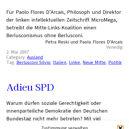
Für Paolo Flores D’Arcais, Philosoph und Direktor
der linken intellektuellen Zeitschrift MicroMega,
betreibt die Mitte-Links-Koalition einen
Berlusconismus ohne Berlusconi.
Petra Reski und Paolo Flores D’Arcais
Venedig
2. Mai 2007
Category:
Ausland
Tag:
Berlusconi Silvio
, 
Italien
, 
Linke
, 
Neue Mitte
, 
Politik
Adieu SPD
Warum dürfen soziale Gerechtigkeit oder
innenparteiliche Demokratie den Deutschen
Bundestag nicht mehr betreten? Mit viel
Idealismus trat ich erst die SPD und dann die
Zustimmung verwalten