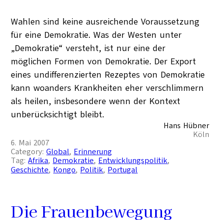
Wahlen sind keine ausreichende Voraussetzung
für eine Demokratie. Was der Westen unter
„Demokratie“ versteht, ist nur eine der
möglichen Formen von Demokratie. Der Export
eines undifferenzierten Rezeptes von Demokratie
kann woanders Krankheiten eher verschlimmern
als heilen, insbesondere wenn der Kontext
unberücksichtigt bleibt.
Hans Hübner
Köln
6. Mai 2007
Category:
Global
, 
Erinnerung
Tag:
Afrika
, 
Demokratie
, 
Entwicklungspolitik
, 
Geschichte
, 
Kongo
, 
Politik
, 
Portugal
Die Frauenbewegung