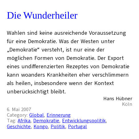
Die Wunderheiler
Wahlen sind keine ausreichende Voraussetzung
für eine Demokratie. Was der Westen unter
„Demokratie“ versteht, ist nur eine der
möglichen Formen von Demokratie. Der Export
eines undifferenzierten Rezeptes von Demokratie
kann woanders Krankheiten eher verschlimmern
als heilen, insbesondere wenn der Kontext
unberücksichtigt bleibt.
Hans Hübner
Köln
6. Mai 2007
Category:
Global
, 
Erinnerung
Tag:
Afrika
, 
Demokratie
, 
Entwicklungspolitik
, 
Geschichte
, 
Kongo
, 
Politik
, 
Portugal