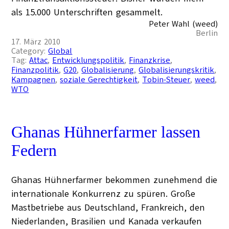
als 15.000 Unterschriften gesammelt.
Peter Wahl (weed)
Berlin
17. März 2010
Category:
Global
Tag:
Attac
, 
Entwicklungspolitik
, 
Finanzkrise
, 
Finanzpolitik
, 
G20
, 
Globalisierung
, 
Globalisierungskritik
, 
Kampagnen
, 
soziale Gerechtigkeit
, 
Tobin-Steuer
, 
weed
, 
WTO
Ghanas Hühnerfarmer lassen
Federn
Ghanas Hühnerfarmer bekommen zunehmend die
internationale Konkurrenz zu spüren. Große
Mastbetriebe aus Deutschland, Frankreich, den
Niederlanden, Brasilien und Kanada verkaufen