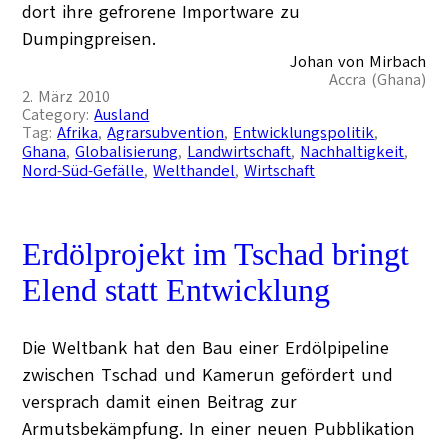
dort ihre gefrorene Importware zu
Dumpingpreisen.
Johan von Mirbach
Accra (Ghana)
2. März 2010
Category:
Ausland
Tag:
Afrika
, 
Agrarsubvention
, 
Entwicklungspolitik
, 
Ghana
, 
Globalisierung
, 
Landwirtschaft
, 
Nachhaltigkeit
, 
Nord-Süd-Gefälle
, 
Welthandel
, 
Wirtschaft
Erdölprojekt im Tschad bringt
Elend statt Entwicklung
Die Weltbank hat den Bau einer Erdölpipeline
zwischen Tschad und Kamerun gefördert und
versprach damit einen Beitrag zur
Armutsbekämpfung. In einer neuen Pubblikation