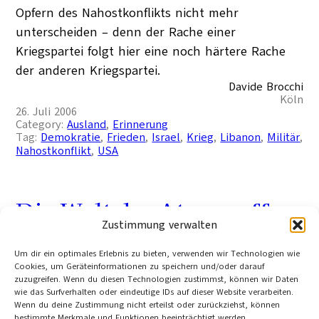
Opfern des Nahostkonflikts nicht mehr
unterscheiden – denn der Rache einer
Kriegspartei folgt hier eine noch härtere Rache
der anderen Kriegspartei.
Davide Brocchi
Köln
26. Juli 2006
Category:
Ausland
, 
Erinnerung
Tag:
Demokratie
, 
Frieden
, 
Israel
, 
Krieg
, 
Libanon
, 
Militär
, 
Nahostkonflikt
, 
USA
Die Welt der Atomwaffen
Zustimmung verwalten
16 Jahre nach dem Ende des Kalten Kriegs ist die
Um dir ein optimales Erlebnis zu bieten, verwenden wir Technologien wie
Cookies, um Geräteinformationen zu speichern und/oder darauf
Welt noch voller Atomsprengköpfe – so der neue
zuzugreifen. Wenn du diesen Technologien zustimmst, können wir Daten
Bericht des Stockholm International Peace
wie das Surfverhalten oder eindeutige IDs auf dieser Website verarbeiten.
Wenn du deine Zustimmung nicht erteilst oder zurückziehst, können
Research Institute (SIPRI).
bestimmte Merkmale und Funktionen beeinträchtigt werden.