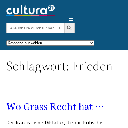
Zum
Inhalt
springen
Search Button
Search
for:
Kategorien
Schlagwort:
Frieden
Wo Grass Recht hat …
Der Iran ist eine Diktatur, die die kritische