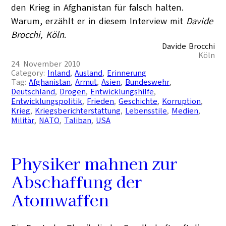
den Krieg in Afghanistan für falsch halten.
Warum, erzählt er in diesem Interview mit
Davide
Brocchi, Köln
.
Davide Brocchi
Köln
24. November 2010
Category:
Inland
, 
Ausland
, 
Erinnerung
Tag:
Afghanistan
, 
Armut
, 
Asien
, 
Bundeswehr
, 
Deutschland
, 
Drogen
, 
Entwicklungshilfe
, 
Entwicklungspolitik
, 
Frieden
, 
Geschichte
, 
Korruption
, 
Krieg
, 
Kriegsberichterstattung
, 
Lebensstile
, 
Medien
, 
Militär
, 
NATO
, 
Taliban
, 
USA
Physiker mahnen zur
Abschaffung der
Atomwaffen