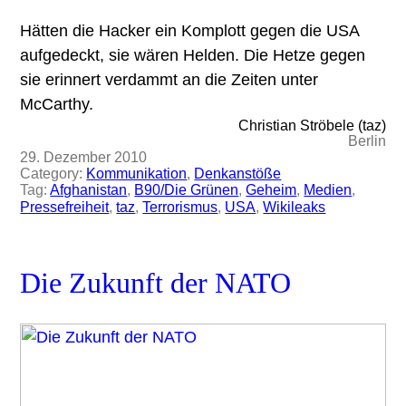
Hätten die Hacker ein Komplott gegen die USA
aufgedeckt, sie wären Helden. Die Hetze gegen
sie erinnert verdammt an die Zeiten unter
McCarthy.
Christian Ströbele (taz)
Berlin
29. Dezember 2010
Category:
Kommunikation
, 
Denkanstöße
Tag:
Afghanistan
, 
B90/Die Grünen
, 
Geheim
, 
Medien
, 
Pressefreiheit
, 
taz
, 
Terrorismus
, 
USA
, 
Wikileaks
Die Zukunft der NATO