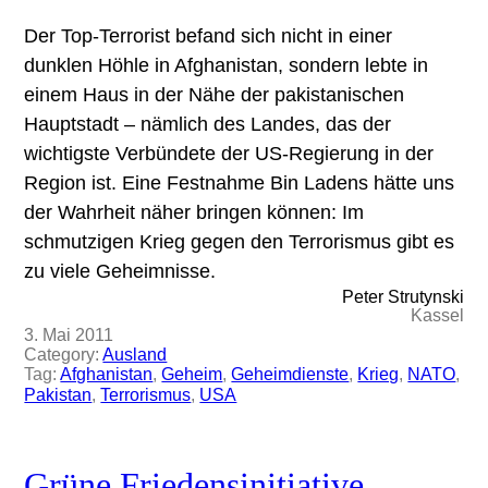
Der Top-Terrorist befand sich nicht in einer
dunklen Höhle in Afghanistan, sondern lebte in
einem Haus in der Nähe der pakistanischen
Hauptstadt – nämlich des Landes, das der
wichtigste Verbündete der US-Regierung in der
Region ist. Eine Festnahme Bin Ladens hätte uns
der Wahrheit näher bringen können: Im
schmutzigen Krieg gegen den Terrorismus gibt es
zu viele Geheimnisse.
Peter Strutynski
Kassel
3. Mai 2011
Category:
Ausland
Tag:
Afghanistan
, 
Geheim
, 
Geheimdienste
, 
Krieg
, 
NATO
, 
Pakistan
, 
Terrorismus
, 
USA
Grüne Friedensinitiative