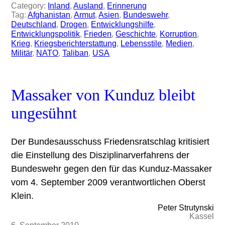
Category:
Inland
, 
Ausland
, 
Erinnerung
Tag:
Afghanistan
, 
Armut
, 
Asien
, 
Bundeswehr
, 
Deutschland
, 
Drogen
, 
Entwicklungshilfe
, 
Entwicklungspolitik
, 
Frieden
, 
Geschichte
, 
Korruption
, 
Krieg
, 
Kriegsberichterstattung
, 
Lebensstile
, 
Medien
, 
Militär
, 
NATO
, 
Taliban
, 
USA
Massaker von Kunduz bleibt
ungesühnt
Der Bundesausschuss Friedensratschlag kritisiert
die Einstellung des Disziplinarverfahrens der
Bundeswehr gegen den für das Kunduz-Massaker
vom 4. September 2009 verantwortlichen Oberst
Klein.
Peter Strutynski
Kassel