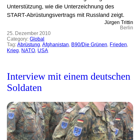
Unterstützung, wie die Unterzeichnung des
START-Abrüstungsvertrags mit Russland zeigt.
Jürgen Trittin
Berlin
25. Dezember 2010
Category:
Global
Tag:
Abrüstung
, 
Afghanistan
, 
B90/Die Grünen
, 
Frieden
, 
Krieg
, 
NATO
, 
USA
Interview mit einem deutschen
Soldaten