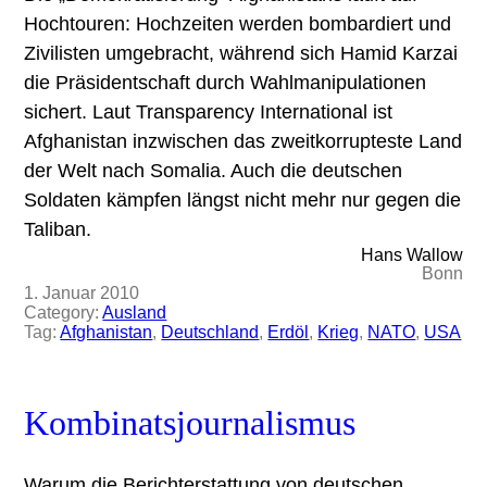
Hochtouren: Hochzeiten werden bombardiert und
Zivilisten umgebracht, während sich Hamid Karzai
die Präsidentschaft durch Wahlmanipulationen
sichert. Laut Transparency International ist
Afghanistan inzwischen das zweitkorrupteste Land
der Welt nach Somalia. Auch die deutschen
Soldaten kämpfen längst nicht mehr nur gegen die
Taliban.
Hans Wallow
Bonn
1. Januar 2010
Category:
Ausland
Tag:
Afghanistan
, 
Deutschland
, 
Erdöl
, 
Krieg
, 
NATO
, 
USA
Kombinatsjournalismus
Warum die Berichterstattung von deutschen