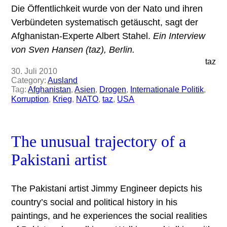
Die Öffentlichkeit wurde von der Nato und ihren
Verbündeten systematisch getäuscht, sagt der
Afghanistan-Experte Albert Stahel.
Ein Interview
von Sven Hansen (taz), Berlin.
taz
30. Juli 2010
Category:
Ausland
Tag:
Afghanistan
, 
Asien
, 
Drogen
, 
Internationale Politik
, 
Korruption
, 
Krieg
, 
NATO
, 
taz
, 
USA
The unusual trajectory of a
Pakistani artist
The Pakistani artist Jimmy Engineer depicts his
country’s social and political history in his
paintings, and he experiences the social realities