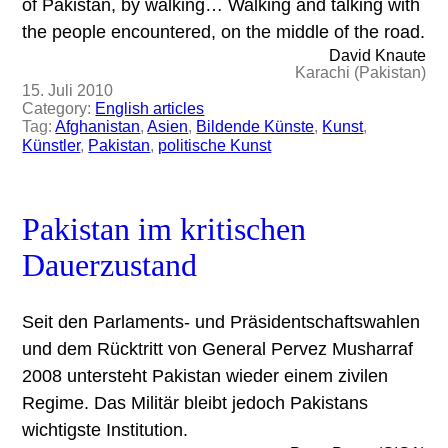
of Pakistan, by walking… Walking and talking with
the people encountered, on the middle of the road.
David Knaute
Karachi (Pakistan)
15. Juli 2010
Category:
English articles
Tag:
Afghanistan
, 
Asien
, 
Bildende Künste
, 
Kunst
, 
Künstler
, 
Pakistan
, 
politische Kunst
Pakistan im kritischen
Dauerzustand
Seit den Parlaments- und Präsidentschaftswahlen
und dem Rücktritt von General Pervez Musharraf
2008 untersteht Pakistan wieder einem zivilen
Regime. Das Militär bleibt jedoch Pakistans
wichtigste Institution.