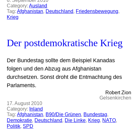
6. September 2010
Category:
Ausland
Tag:
Afghanistan
, 
Deutschland
, 
Friedensbewegung
, 
Krieg
Der postdemokratische Krieg
Der Bundestag sollte dem Beispiel Kanadas
folgen und den Abzug aus Afghanistan
durchsetzen. Sonst droht die Entmachtung des
Parlaments.
Robert Zion
Gelsenkirchen
17. August 2010
Category:
Inland
Tag:
Afghanistan
, 
B90/Die Grünen
, 
Bundestag
, 
Demokratie
, 
Deutschland
, 
Die Linke
, 
Krieg
, 
NATO
, 
Politik
, 
SPD