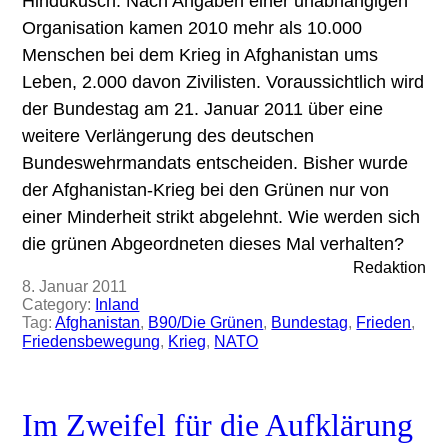
Hindukusch. Nach Angaben einer unabhängigen
Organisation kamen 2010 mehr als 10.000
Menschen bei dem Krieg in Afghanistan ums
Leben, 2.000 davon Zivilisten. Voraussichtlich wird
der Bundestag am 21. Januar 2011 über eine
weitere Verlängerung des deutschen
Bundeswehrmandats entscheiden. Bisher wurde
der Afghanistan-Krieg bei den Grünen nur von
einer Minderheit strikt abgelehnt. Wie werden sich
die grünen Abgeordneten dieses Mal verhalten?
Redaktion
8. Januar 2011
Category:
Inland
Tag:
Afghanistan
, 
B90/Die Grünen
, 
Bundestag
, 
Frieden
, 
Friedensbewegung
, 
Krieg
, 
NATO
Im Zweifel für die Aufklärung