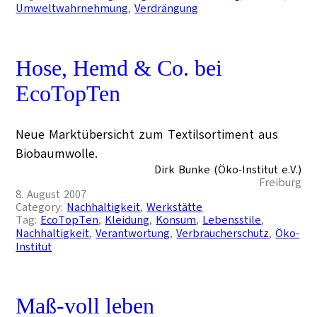
Umweltwahrnehmung
, 
Verdrängung
Hose, Hemd & Co. bei
EcoTopTen
Neue Marktübersicht zum Textilsortiment aus
Biobaumwolle.
Dirk Bunke (Öko-Institut e.V.)
Freiburg
8. August 2007
Category:
Nachhaltigkeit
, 
Werkstätte
Tag:
EcoTopTen
, 
Kleidung
, 
Konsum
, 
Lebensstile
, 
Nachhaltigkeit
, 
Verantwortung
, 
Verbraucherschutz
, 
Öko-
Institut
Maß-voll leben