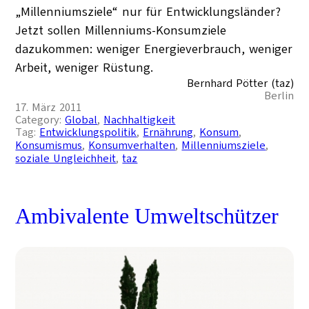
„Millenniumsziele“ nur für Entwicklungsländer?
Jetzt sollen Millenniums-Konsumziele
dazukommen: weniger Energieverbrauch, weniger
Arbeit, weniger Rüstung.
Bernhard Pötter (taz)
Berlin
17. März 2011
Category:
Global
, 
Nachhaltigkeit
Tag:
Entwicklungspolitik
, 
Ernährung
, 
Konsum
, 
Konsumismus
, 
Konsumverhalten
, 
Millenniumsziele
, 
soziale Ungleichheit
, 
taz
Ambivalente Umweltschützer