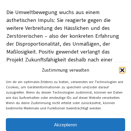
Die Umweltbewegung wuchs aus einem
ästhetischen Impuls: Sie reagierte gegen die
weitere Verbreitung des Hässlichen und des
Zerstörerischen – also der konkreten Erfahrung
der Disproportionalität, des Unmäßigen, der
Maßlosigkeit. Positiv gewendet verlangt das
Projekt Zukunftsfähigkeit deshalb nach einer
Ästhetik des Maßes. Eines Maßes, das unserem
Zustimmung verwalten
Leben im Meer der Optionen wieder eine Form
Um dir ein optimales Erlebnis zu bieten, verwenden wir Technologien wie
geben kann.
Cookies, um Geräteinformationen zu speichern und/oder darauf
Wolfgang Sachs
zuzugreifen. Wenn du diesen Technologien zustimmst, können wir Daten
Berlin
wie das Surfverhalten oder eindeutige IDs auf dieser Website verarbeiten.
16. Januar 2007
Wenn du deine Zustimmung nicht erteilst oder zurückziehst, können
Category:
Denkanstöße
, 
Nachhaltigkeit
bestimmte Merkmale und Funktionen beeinträchtigt werden.
Tag:
Konsum
, 
Lebensstile
, 
Moderne
, 
Nachhaltigkeit
, 
Sozialwissenschaften
, 
Umweltbewegung
, 
Wachstumsgrenzen
, 
Wohlstand
, 
Wuppertal Institut
, 
Akzeptieren
Ästhetik