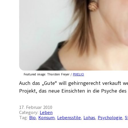
Featured image:
Thorsten Freyer /
PIXELIO
Auch das „Gute“ will gehirngerecht verkauft 
Projekt, das neue Einsichten in die Psyche d
17. Februar 2010
Category:
Leben
Tag:
Bio
, 
Konsum
, 
Lebensstile
, 
Lohas
, 
Psychologie
, 
S