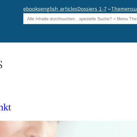
ebooks
english articles
Dossiers 1-7
Themensu
Search
for:
s
nkt