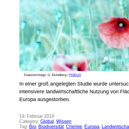
Featured image:
G. Eichelberg /
PIXELIO
In einer groß angelegten Studie wurde untersuch
intensivere landwirtschaftliche Nutzung von Fl
Europa ausgestorben.
19. Februar 2010
Category:
Global
, 
Wissen
Tag:
Bio
, 
Biodiversität
, 
Chemie
, 
Europa
, 
Landwirtscha