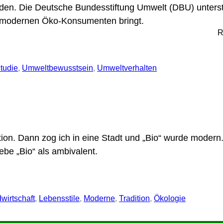
rden. Die Deutsche Bundesstiftung Umwelt (DBU) unterst
es modernen Öko-Konsumenten bringt.
R
tudie
, 
Umweltbewusstsein
, 
Umweltverhalten
ition. Dann zog ich in eine Stadt und „Bio“ wurde modern.
ebe „Bio“ als ambivalent.
wirtschaft
, 
Lebensstile
, 
Moderne
, 
Tradition
, 
Ökologie