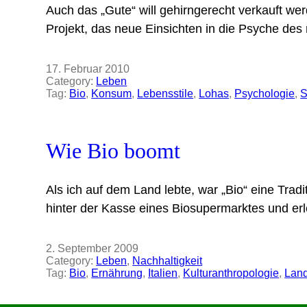
Auch das „Gute“ will gehirngerecht verkauft we
Projekt, das neue Einsichten in die Psyche d
17. Februar 2010
Category:
Leben
Tag:
Bio
, 
Konsum
, 
Lebensstile
, 
Lohas
, 
Psychologie
, 
S
Wie Bio boomt
Als ich auf dem Land lebte, war „Bio“ eine Trad
hinter der Kasse eines Biosupermarktes und erl
2. September 2009
Category:
Leben
, 
Nachhaltigkeit
Tag:
Bio
, 
Ernährung
, 
Italien
, 
Kulturanthropologie
, 
Land