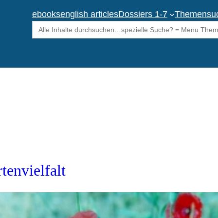
ebooks
english articles
Dossiers 1-7
Themensu
Search
for:
tenvielfalt