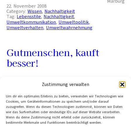
Marburg
22. November 2008
Category:
Wissen
, 
Nachhaltigkeit
Tag:
Lebensstile
, 
Nachhaltigkeit
, 
Umweltkommunikation
, 
Umweltpolitik
, 
Umweltverhalten
, 
Umweltwahrnehmung
Gutmenschen, kauft
besser!
Sie sind gebildet, wohlhabend und grüne Wähler
Zustimmung verwalten
– die Umwelt schonen sie trotzdem nicht. Wie ein
guter Verbraucher Macht und Moral vereinen
Um dir ein optimales Erlebnis zu bieten, verwenden wir Technologien wie
Cookies, um Geräteinformationen zu speichern und/oder darauf
kann.
zuzugreifen. Wenn du diesen Technologien zustimmst, können wir Daten
Bernhard Pötter (taz)
wie das Surfverhalten oder eindeutige IDs auf dieser Website verarbeiten.
Berlin
Wenn du deine Zustimmung nicht erteilst oder zurückziehst, können
19. Januar 2007
bestimmte Merkmale und Funktionen beeinträchtigt werden.
Category:
Denkanstöße
, 
Nachhaltigkeit
Tag:
B90/Die Grünen
, 
Buchrezensionen
, 
Konsumismus
, 