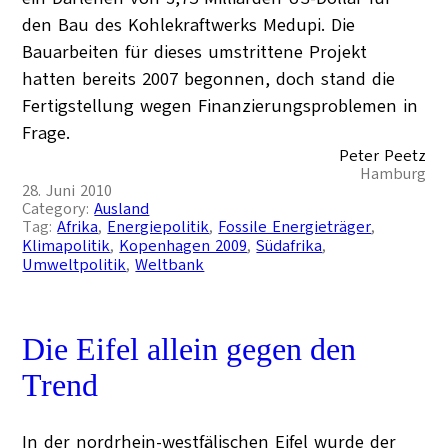
den Bau des Kohlekraftwerks Medupi. Die
Bauarbeiten für dieses umstrittene Projekt
hatten bereits 2007 begonnen, doch stand die
Fertigstellung wegen Finanzierungsproblemen in
Frage.
Peter Peetz
Hamburg
28. Juni 2010
Category:
Ausland
Tag:
Afrika
, 
Energiepolitik
, 
Fossile Energieträger
, 
Klimapolitik
, 
Kopenhagen 2009
, 
Südafrika
, 
Umweltpolitik
, 
Weltbank
Die Eifel allein gegen den
Trend
In der nordrhein-westfälischen Eifel wurde der