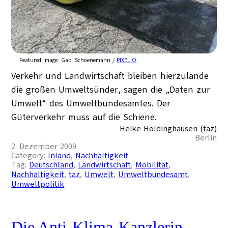
Featured image:
Gabi Schoenemann /
PIXELIO
Verkehr und Landwirtschaft bleiben hierzulande
die großen Umweltsünder, sagen die „Daten zur
Umwelt“ des Umweltbundesamtes. Der
Güterverkehr muss auf die Schiene.
Heike Holdinghausen (taz)
Berlin
2. Dezember 2009
Category:
Inland
, 
Nachhaltigkeit
Tag:
Deutschland
, 
Landwirtschaft
, 
Mobilität
, 
Nachhaltigkeit
, 
taz
, 
Umwelt
, 
Umweltbundesamt
, 
Umweltpolitik
Die Anti-Klima-Kanzlerin