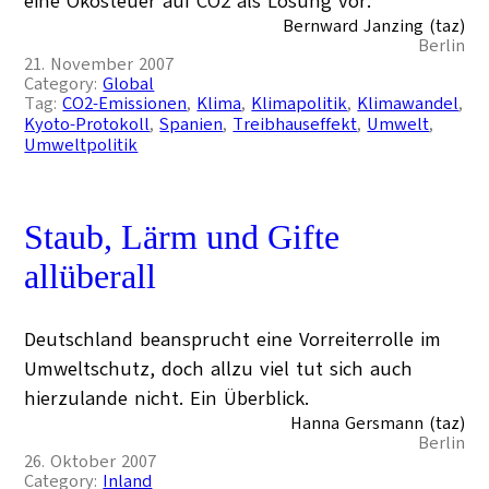
eine Ökosteuer auf CO2 als Lösung vor.
Bernward Janzing (taz)
Berlin
21. November 2007
Category:
Global
Tag:
CO2-Emissionen
, 
Klima
, 
Klimapolitik
, 
Klimawandel
, 
Kyoto-Protokoll
, 
Spanien
, 
Treibhauseffekt
, 
Umwelt
, 
Umweltpolitik
Staub, Lärm und Gifte
allüberall
Deutschland beansprucht eine Vorreiterrolle im
Umweltschutz, doch allzu viel tut sich auch
hierzulande nicht. Ein Überblick.
Hanna Gersmann (taz)
Berlin
26. Oktober 2007
Category:
Inland