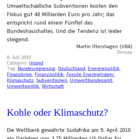
Umweltschädliche Subventionen kosten den
Fiskus gut 48 Milliarden Euro pro Jahr; das
entspricht rund einem Fünftel des
Bundeshaushaltes. Und die Tendenz ist leider
steigend.
Martin Ittershagen (UBA)
Dessau
8. Juli 2010
Category:
Inland
Tag:
Bundesregierung
, 
Deutschland
, 
Energiepolitik
, 
Finanzkrise
, 
Finanzpolitik
, 
Fossile Energieträger
, 
Klimaschutz
, 
Subventionen
, 
Umweltbundesamt
, 
Umweltpolitik
, 
Wirtschaft
Kohle oder Klimaschutz?
Die Weltbank gewährte Südafrika am 9. April 2010
ein Darlehen von 3,75 Milliarden US-Dollar für