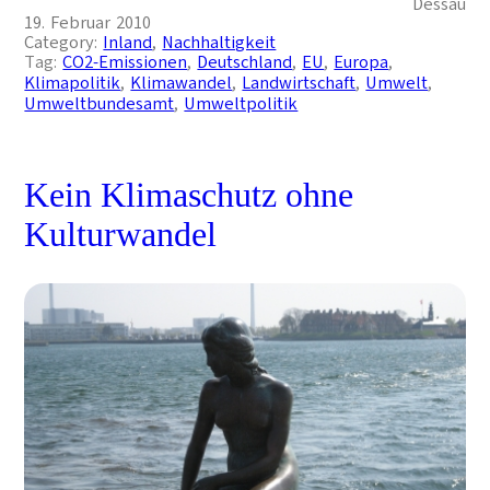
Dessau
19. Februar 2010
Category:
Inland
, 
Nachhaltigkeit
Tag:
CO2-Emissionen
, 
Deutschland
, 
EU
, 
Europa
, 
Klimapolitik
, 
Klimawandel
, 
Landwirtschaft
, 
Umwelt
, 
Umweltbundesamt
, 
Umweltpolitik
Kein Klimaschutz ohne
Kulturwandel