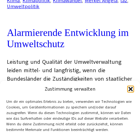
Klima
, 
Klimapolitik
, 
Klimawandel
, 
Merkel Angela
, 
taz
, 
Umweltpolitik
Alarmierende Entwicklung im
Umweltschutz
Leistung und Qualität der Umweltverwaltung
leiden mittel- und langfristig, wenn die
Bundesländer die Zuständigkeiten von staatlicher
auf kommunale Ebene verlagern: Was als
Zustimmung verwalten
„Modernisierung“ bezeichnet wird, ist vielmehr
Um dir ein optimales Erlebnis zu bieten, verwenden wir Technologien wie
eine „alarmierende Entwicklung“.
Cookies, um Geräteinformationen zu speichern und/oder darauf
Joseph König
zuzugreifen. Wenn du diesen Technologien zustimmst, können wir Daten
Bochum
wie das Surfverhalten oder eindeutige IDs auf dieser Website verarbeiten.
22. Februar 2007
Wenn du deine Zustimmung nicht erteilst oder zurückziehst, können
Category:
Regional
, 
Inland
bestimmte Merkmale und Funktionen beeinträchtigt werden.
Tag:
Kommunalpolitik
, 
Landespolitik
, 
Stadt
, 
Studie
, 
Umweltpolitik
, 
Verwaltung