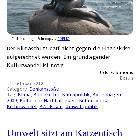
Featured image:
Schnoopsi /
PIXELIO
Der Klimaschutz darf nicht gegen die Finanzkrise
aufgerechnet werden. Ein grundlegender
Kulturwandel ist nötig.
Udo E. Simonis
Berlin
11. Februar 2010
Category:
Denkanstöße
Tag:
Klima
, 
Klimakultur
, 
Klimapolitik
, 
Kopenhagen
2009
, 
Kultur der Nachhaltigkeit
, 
Kulturpolitik
, 
Kulturwandel
, 
KWI-Essen
, 
Umweltpolitik
Umwelt sitzt am Katzentisch