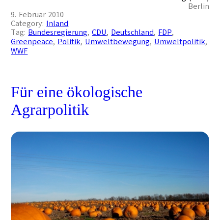
Berlin
9. Februar 2010
Category:
Inland
Tag:
Bundesregierung
, 
CDU
, 
Deutschland
, 
FDP
, 
Greenpeace
, 
Politik
, 
Umweltbewegung
, 
Umweltpolitik
, 
WWF
Für eine ökologische
Agrarpolitik