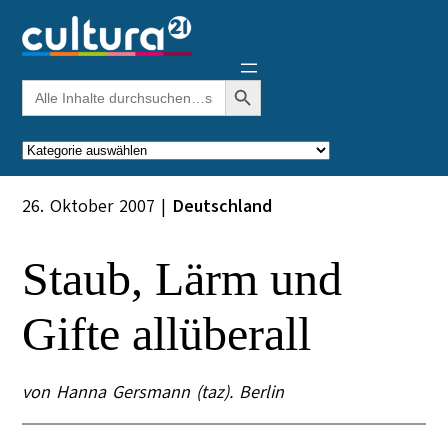
Zum
Inhalt
springen
Search Button
Search
for:
Kategorien
26. Oktober 2007
|
Deutschland
Staub, Lärm und
Gifte allüberall
von Hanna Gersmann (taz). Berlin