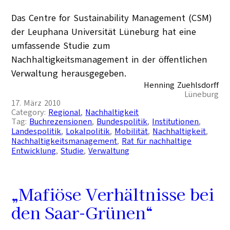
Das Centre for Sustainability Management (CSM)
der Leuphana Universität Lüneburg hat eine
umfassende Studie zum
Nachhaltigkeitsmanagement in der öffentlichen
Verwaltung herausgegeben.
Henning Zuehlsdorff
Lüneburg
17. März 2010
Category:
Regional
, 
Nachhaltigkeit
Tag:
Buchrezensionen
, 
Bundespolitik
, 
Institutionen
, 
Landespolitik
, 
Lokalpolitik
, 
Mobilität
, 
Nachhaltigkeit
, 
Nachhaltigkeitsmanagement
, 
Rat für nachhaltige
Entwicklung
, 
Studie
, 
Verwaltung
„Mafiöse Verhältnisse bei
den Saar-Grünen“