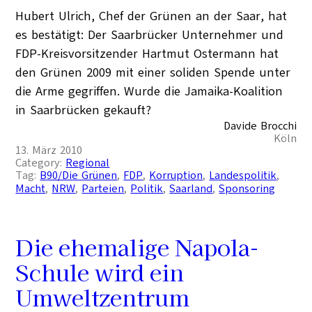
Hubert Ulrich, Chef der Grünen an der Saar, hat
es bestätigt: Der Saarbrücker Unternehmer und
FDP-Kreisvorsitzender Hartmut Ostermann hat
den Grünen 2009 mit einer soliden Spende unter
die Arme gegriffen. Wurde die Jamaika-Koalition
in Saarbrücken gekauft?
Davide Brocchi
Köln
13. März 2010
Category:
Regional
Tag:
B90/Die Grünen
, 
FDP
, 
Korruption
, 
Landespolitik
, 
Macht
, 
NRW
, 
Parteien
, 
Politik
, 
Saarland
, 
Sponsoring
Die ehemalige Napola-
Schule wird ein
Umweltzentrum