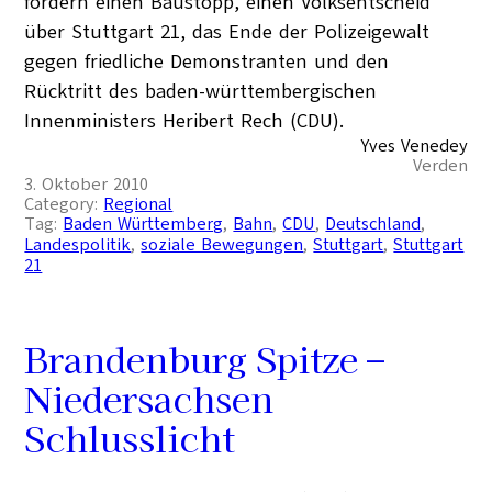
fordern einen Baustopp, einen Volksentscheid
über Stuttgart 21, das Ende der Polizeigewalt
gegen friedliche Demonstranten und den
Rücktritt des baden-württembergischen
Innenministers Heribert Rech (CDU).
Yves Venedey
Verden
3. Oktober 2010
Category:
Regional
Tag:
Baden Württemberg
, 
Bahn
, 
CDU
, 
Deutschland
, 
Landespolitik
, 
soziale Bewegungen
, 
Stuttgart
, 
Stuttgart
21
Brandenburg Spitze –
Niedersachsen
Schlusslicht