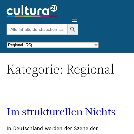
Zum
Inhalt
springen
Search Button
Search
for:
Kategorien
Kategorie:
Regional
Im strukturellen Nichts
In Deutschland werden der Szene der