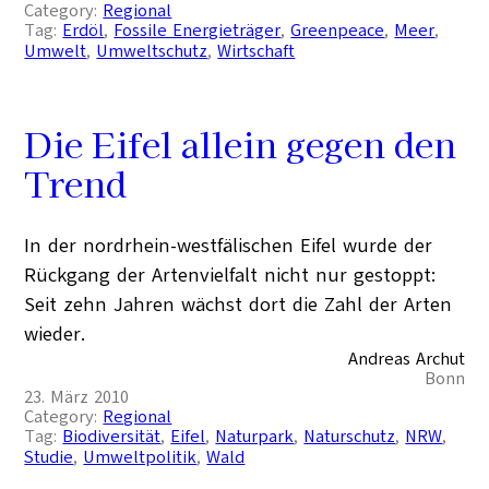
Category:
Regional
Tag:
Erdöl
, 
Fossile Energieträger
, 
Greenpeace
, 
Meer
, 
Umwelt
, 
Umweltschutz
, 
Wirtschaft
Die Eifel allein gegen den
Trend
In der nordrhein-westfälischen Eifel wurde der
Rückgang der Artenvielfalt nicht nur gestoppt:
Seit zehn Jahren wächst dort die Zahl der Arten
wieder.
Andreas Archut
Bonn
23. März 2010
Category:
Regional
Tag:
Biodiversität
, 
Eifel
, 
Naturpark
, 
Naturschutz
, 
NRW
, 
Studie
, 
Umweltpolitik
, 
Wald