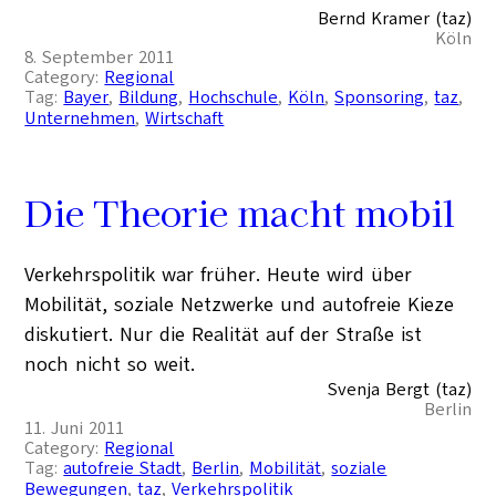
Bernd Kramer (taz)
Köln
8. September 2011
Category:
Regional
Tag:
Bayer
, 
Bildung
, 
Hochschule
, 
Köln
, 
Sponsoring
, 
taz
, 
Unternehmen
, 
Wirtschaft
Die Theorie macht mobil
Verkehrspolitik war früher. Heute wird über
Mobilität, soziale Netzwerke und autofreie Kieze
diskutiert. Nur die Realität auf der Straße ist
noch nicht so weit.
Svenja Bergt (taz)
Berlin
11. Juni 2011
Category:
Regional
Tag:
autofreie Stadt
, 
Berlin
, 
Mobilität
, 
soziale
Bewegungen
, 
taz
, 
Verkehrspolitik