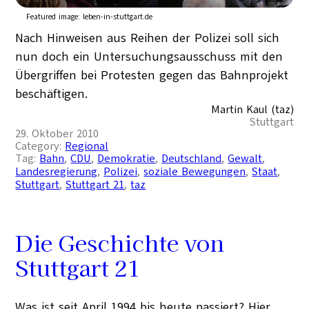
Featured image:
leben-in-stuttgart.de
Nach Hinweisen aus Reihen der Polizei soll sich
nun doch ein Untersuchungsausschuss mit den
Übergriffen bei Protesten gegen das Bahnprojekt
beschäftigen.
Martin Kaul (taz)
Stuttgart
29. Oktober 2010
Category:
Regional
Tag:
Bahn
, 
CDU
, 
Demokratie
, 
Deutschland
, 
Gewalt
, 
Landesregierung
, 
Polizei
, 
soziale Bewegungen
, 
Staat
, 
Stuttgart
, 
Stuttgart 21
, 
taz
Die Geschichte von
Stuttgart 21
Was ist seit April 1994 bis heute passiert? Hier