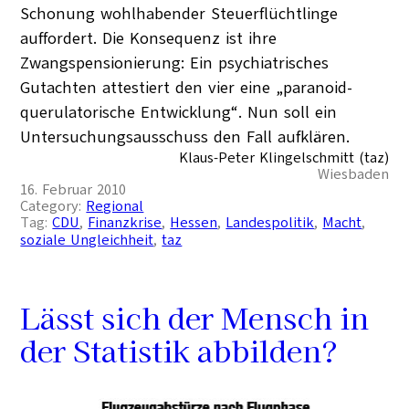
Schonung wohlhabender Steuerflüchtlinge
auffordert. Die Konsequenz ist ihre
Zwangspensionierung: Ein psychiatrisches
Gutachten attestiert den vier eine „paranoid-
querulatorische Entwicklung“. Nun soll ein
Untersuchungsausschuss den Fall aufklären.
Klaus-Peter Klingelschmitt (taz)
Wiesbaden
16. Februar 2010
Category:
Regional
Tag:
CDU
, 
Finanzkrise
, 
Hessen
, 
Landespolitik
, 
Macht
, 
soziale Ungleichheit
, 
taz
Lässt sich der Mensch in
der Statistik abbilden?