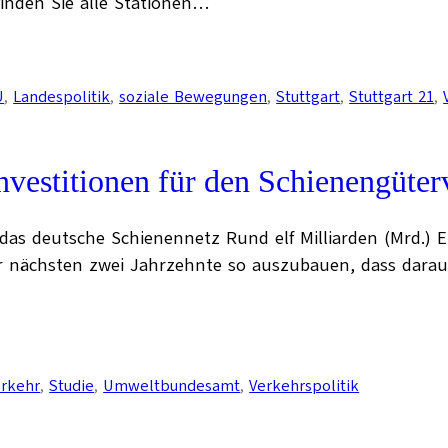
 finden Sie alle Stationen…
U
, 
Landespolitik
, 
soziale Bewegungen
, 
Stuttgart
, 
Stuttgart 21
, 
nvestitionen für den Schienengüter
 das deutsche Schienennetz Rund elf Milliarden (Mrd.) 
r nächsten zwei Jahrzehnte so auszubauen, dass darauf
rkehr
, 
Studie
, 
Umweltbundesamt
, 
Verkehrspolitik