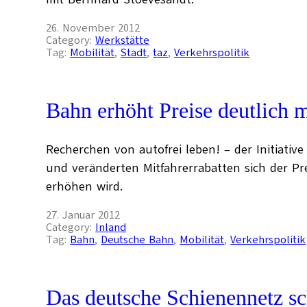
26. November 2012
Category:
Werkstätte
Tag:
Mobilität
, 
Stadt
, 
taz
, 
Verkehrspolitik
Bahn erhöht Preise deutlich 
Recherchen von autofrei leben! – der Initiativ
und veränderten Mitfahrerrabatten sich der Pr
erhöhen wird.
27. Januar 2012
Category:
Inland
Tag:
Bahn
, 
Deutsche Bahn
, 
Mobilität
, 
Verkehrspolitik
Das deutsche Schienennetz s