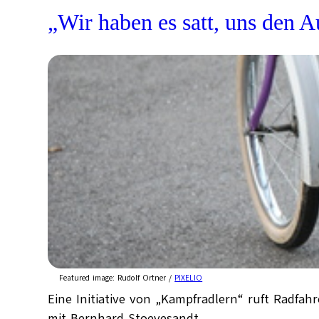
„Wir haben es satt, uns den 
Featured image:
Rudolf Ortner /
PIXELIO
Eine Initiative von „Kampfradlern“ ruft Radfah
mit Bernhard Stoevesandt.