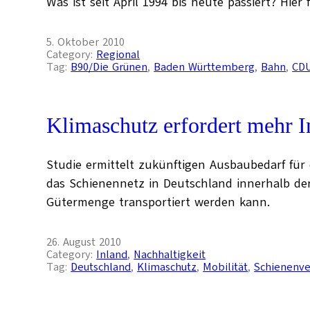
Was ist seit April 1994 bis heute passiert? Hier
5. Oktober 2010
Category:
Regional
Tag:
B90/Die Grünen
, 
Baden Württemberg
, 
Bahn
, 
CD
Klimaschutz erfordert mehr I
Studie ermittelt zukünftigen Ausbaubedarf für
das Schienennetz in Deutschland innerhalb de
Gütermenge transportiert werden kann.
26. August 2010
Category:
Inland
, 
Nachhaltigkeit
Tag:
Deutschland
, 
Klimaschutz
, 
Mobilität
, 
Schienenve