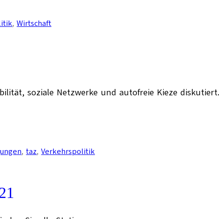
itik
, 
Wirtschaft
ilität, soziale Netzwerke und autofreie Kieze diskutiert.
gungen
, 
taz
, 
Verkehrspolitik
 21