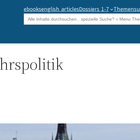
ebooks
english articles
Dossiers 1-7
Themensu
Search
for:
hrspolitik