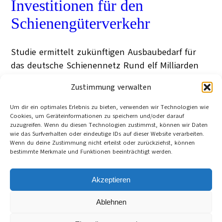
Investitionen für den
Schienengüterverkehr
Studie ermittelt zukünftigen Ausbaubedarf für
das deutsche Schienennetz Rund elf Milliarden
(Mrd.) Euro sind nötig, um das Schienennetz in
Zustimmung verwalten
Deutschland innerhalb der nächsten zwei
Jahrzehnte so auszubauen, dass darauf die
Um dir ein optimales Erlebnis zu bieten, verwenden wir Technologien wie
Cookies, um Geräteinformationen zu speichern und/oder darauf
doppelte Gütermenge transportiert werden kann.
zuzugreifen. Wenn du diesen Technologien zustimmst, können wir Daten
Martin Ittershagen
wie das Surfverhalten oder eindeutige IDs auf dieser Website verarbeiten.
Dessau
Wenn du deine Zustimmung nicht erteilst oder zurückziehst, können
26. August 2010
bestimmte Merkmale und Funktionen beeinträchtigt werden.
Category:
Inland
, 
Nachhaltigkeit
Tag:
Deutschland
, 
Klimaschutz
, 
Mobilität
, 
Schienenverkehr
, 
Studie
, 
Umweltbundesamt
, 
Akzeptieren
Verkehrspolitik
Ablehnen
Cookie-Richtlinie (EU)
Datenschutzerklärung