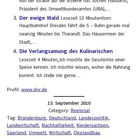
von der Straße auf die Schiene hat Jochen Flasbarth,
Präsident des Umweltbundesamtes (UBA),…
Der ewige Wald
Lesezeit 10 MinutenVom
Hauptbahnhof Dresden fährt die S – Bahn gerade mal
zwanzig Minuten bis Tharandt. Das Häusermeer der
Stadt,…
Die Verlangsamung des Kulinarischen
Lesezeit 4 Minuten„Ich möchte die Geschichte einer
Speise kennen. Ich möchte wissen, woher die Nahrung
kommt. Ich stelle mir gerne…
Profil:
www.dnr.de
13. September 2010
Category:
Regional
Tag:
Brandenburg
, 
Deutschland
, 
Landespolitik
, 
Landwirtschaft
, 
Nachhaltigkeit
, 
Niedersachsen
, 
Saarland
, 
Umwelt
, 
Wirtschaft
, 
Ökolandbau