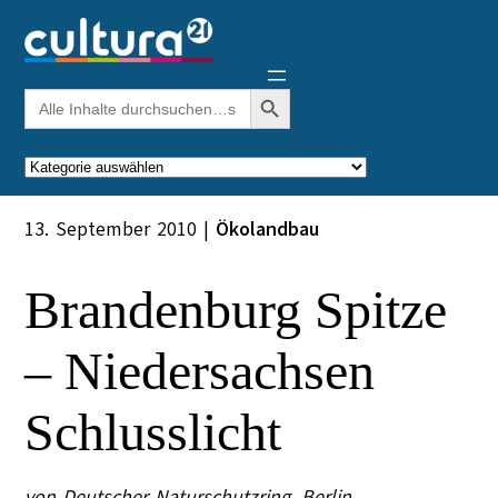
Zum
Inhalt
springen
Search Button
Search
for:
Kategorien
13. September 2010
|
Ökolandbau
Brandenburg Spitze
– Niedersachsen
Schlusslicht
von Deutscher Naturschutzring. Berlin