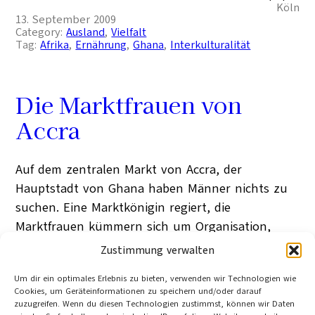
Köln
13. September 2009
Category:
Ausland
, 
Vielfalt
Tag:
Afrika
, 
Ernährung
, 
Ghana
, 
Interkulturalität
Die Marktfrauen von
Accra
Auf dem zentralen Markt von Accra, der
Hauptstadt von Ghana haben Männer nichts zu
suchen. Eine Marktkönigin regiert, die
Marktfrauen kümmern sich um Organisation,
Sicherheit, soziale Absicherung und
Zustimmung verwalten
Rechtsprechung: Ein Beispiel dafür, dass die
Um dir ein optimales Erlebnis zu bieten, verwenden wir Technologien wie
afrikanischen Frauen fähig sind, ihr eigenes
Cookies, um Geräteinformationen zu speichern und/oder darauf
Überleben erfolgreich und effizient zu
zuzugreifen. Wenn du diesen Technologien zustimmst, können wir Daten