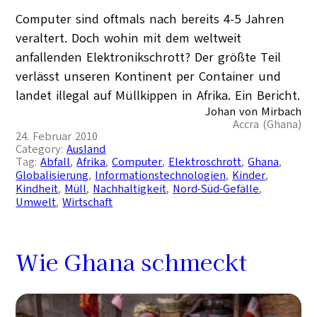
Computer sind oftmals nach bereits 4-5 Jahren
veraltert. Doch wohin mit dem weltweit
anfallenden Elektronikschrott? Der größte Teil
verlässt unseren Kontinent per Container und
landet illegal auf Müllkippen in Afrika. Ein Bericht.
Johan von Mirbach
Accra (Ghana)
24. Februar 2010
Category:
Ausland
Tag:
Abfall
, 
Afrika
, 
Computer
, 
Elektroschrott
, 
Ghana
, 
Globalisierung
, 
Informationstechnologien
, 
Kinder
, 
Kindheit
, 
Müll
, 
Nachhaltigkeit
, 
Nord-Süd-Gefälle
, 
Umwelt
, 
Wirtschaft
Wie Ghana schmeckt