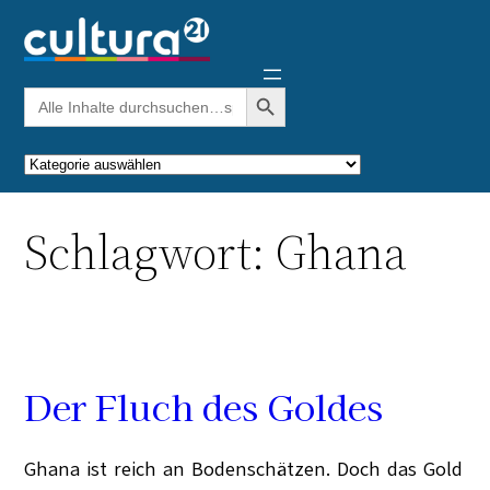
Zum
Inhalt
springen
Search Button
Search
for:
Kategorien
Schlagwort:
Ghana
Der Fluch des Goldes
Ghana ist reich an Bodenschätzen. Doch das Gold