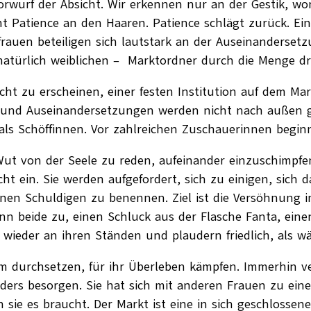
orwurf der Absicht. Wir erkennen nur an der Gestik, wo
ieht Patience an den Haaren. Patience schlägt zurück. E
auen beteiligen sich lautstark an der Auseinandersetzu
– natürlich weiblichen – Marktordner durch die Menge d
icht zu erscheinen, einer festen Institution auf dem M
iten und Auseinandersetzungen werden nicht nach außen g
ls Schöffinnen. Vor zahlreichen Zuschauerinnen beginn
 Wut von der Seele zu reden, aufeinander einzuschimpfe
ht ein. Sie werden aufgefordert, sich zu einigen, sich
en Schuldigen zu benennen. Ziel ist die Versöhnung in
 beide zu, einen Schluck aus der Flasche Fanta, eine
n wieder an ihren Ständen und plaudern friedlich, als 
m durchsetzen, für ihr Überleben kämpfen. Immerhin ve
oanders besorgen. Sie hat sich mit anderen Frauen zu e
sie es braucht. Der Markt ist eine in sich geschlossen