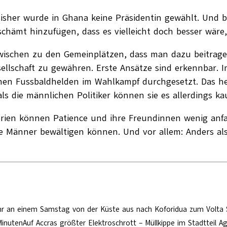
isher wurde in Ghana keine Präsidentin gewählt. Und b
chämt hinzufügen, dass es vielleicht doch besser wäre
zwischen zu den Gemeinplätzen, dass man dazu beitrage
Gesellschaft zu gewähren. Erste Ansätze sind erkennbar
inen Fussbaldhelden im Wahlkampf durchgesetzt. Das hei
ls die männlichen Politiker können sie es allerdings 
orien können Patience und ihre Freundinnen wenig anf
ne Männer bewältigen können. Und vor allem: Anders als
uhr an einem Samstag von der Küste aus nach Koforidua zum Volta 
MinutenAuf Accras größter Elektroschrott – Müllkippe im Stadttei