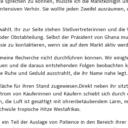
e sprechen zu können, musste ich die Marktkönigin um
tensiven Verhör. Sie wollte jeden Zweifel ausräumen, 
hlt. Ihr zur Seite stehen Stellvertreterinnen und die 
- oder Obstabteilung. Selbst der Präsident von Ghana m
, sie zu kontaktieren, wenn sie auf dem Markt aktiv wer
 meine Recherche nicht durchführen können. Wir einigte
uen und die daraus entstehenden Folgen beobachten kö
die Ruhe und Geduld ausstrahlt, die ihr Name nahe legt
läche für ihren Stand zugewiesen.Direkt neben ihr sitzt
Strom von Käuferinnen und Käufern schiebt sich durch 
n, die Luft ist gesättigt mit ohrenbetäubendem Lärm, 
chwüle tropische Hitze Westafrikas.
in Teil der Auslage von Patience in den Bereich ihrer N