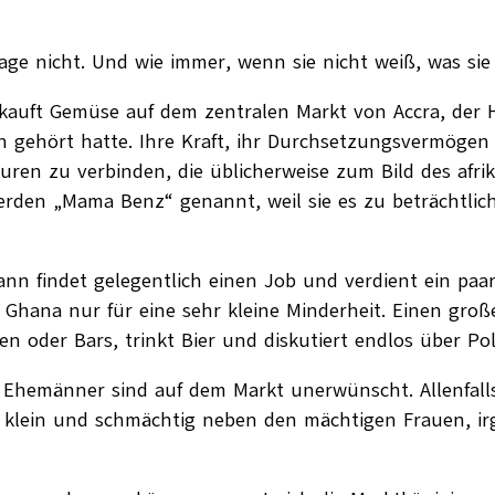
age nicht. Und wie immer, wenn sie nicht weiß, was sie 
verkauft Gemüse auf dem zentralen Markt von Accra, der 
n gehört hatte. Ihre Kraft, ihr Durchsetzungsvermögen g
ren zu verbinden, die üblicherweise zum Bild des afri
 werden „Mama Benz“ genannt, weil sie es zu beträchtl
Mann findet gelegentlich einen Job und verdient ein paar
 Ghana nur für eine sehr kleine Minderheit. Einen groß
n oder Bars, trinkt Bier und diskutiert endlos über Po
. Ehemänner sind auf dem Markt unerwünscht. Allenfall
en klein und schmächtig neben den mächtigen Frauen, i