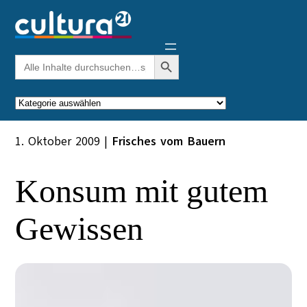
Zum
Inhalt
springen
Search Button
Search
for:
Kategorien
1. Oktober 2009
|
Frisches vom Bauern
Konsum mit gutem
Gewissen