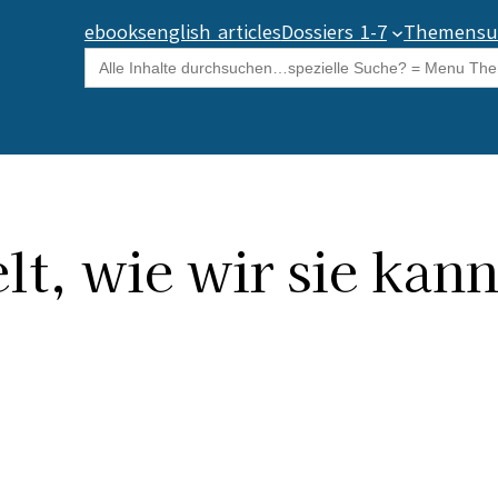
ebooks
english articles
Dossiers 1-7
Themensu
Search
for:
t, wie wir sie kan