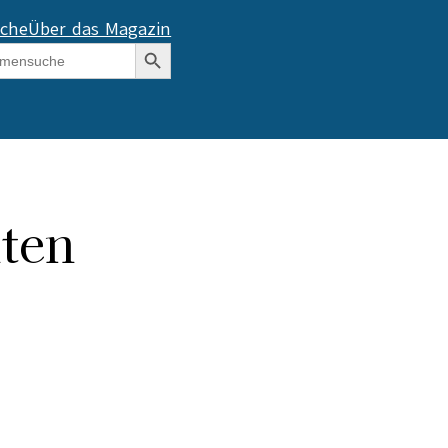
che
Über das Magazin
Search Button
nten