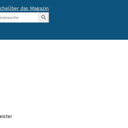
che
Über das Magazin
Search Button
eister