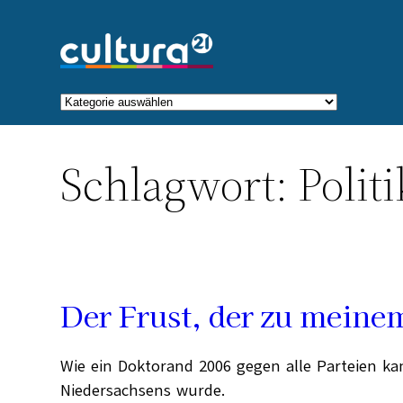
Zum
Inhalt
springen
Kategorien
Schlagwort:
Politi
Der Frust, der zu meine
Wie ein Doktorand 2006 gegen alle Parteien k
Niedersachsens wurde.