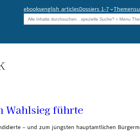
ebooks
english articles
Dossiers 1-7
Themensu
Search
for:
k
m Wahlsieg führte
andidierte – und zum jüngsten hauptamtlichen Bürgerm