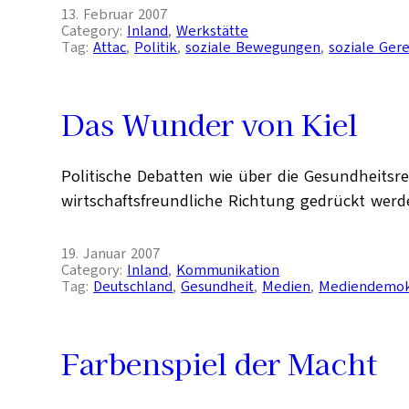
13. Februar 2007
Category:
Inland
, 
Werkstätte
Tag:
Attac
, 
Politik
, 
soziale Bewegungen
, 
soziale Gere
Das Wunder von Kiel
Politische Debatten wie über die Gesundheitsr
wirtschaftsfreundliche Richtung gedrückt werde
19. Januar 2007
Category:
Inland
, 
Kommunikation
Tag:
Deutschland
, 
Gesundheit
, 
Medien
, 
Mediendemok
Farbenspiel der Macht