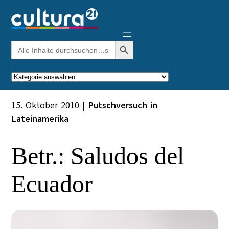
Zum
Inhalt
springen
Search Button
Search
for:
Kategorien
15. Oktober 2010
|
Putschversuch in
Lateinamerika
Betr.: Saludos del
Ecuador