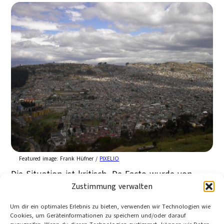
Featured image:
Frank Hüfner /
PIXELIO
Die Situation ist kritisch. De Facto wurde von
Zustimmung verwalten
Seiten der Polizei Ecuadors versucht am
30.09.2010 den amtierenden, demokratisch
Um dir ein optimales Erlebnis zu bieten, verwenden wir Technologien wie
gewählten und sozialistischen Präsidenten Rafael
Cookies, um Geräteinformationen zu speichern und/oder darauf