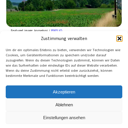
Featured image:
korneloni /
PIXELIO
Zustimmung verwalten
Kaum war der Regierungswechsel perfekt,
warben die Energiekonzerne offen für längere
Um dir ein optimales Erlebnis zu bieten, verwenden wir Technologien wie
Laufzeiten ihrer Atomkraftwerke. Schwarz-Gelb
Cookies, um Geräteinformationen zu speichern und/oder darauf
zuzugreifen. Wenn du diesen Technologien zustimmst, können wir Daten
kommt ihnen nun entgegen.
wie das Surfverhalten oder eindeutige IDs auf dieser Website verarbeiten.
Claudia Roth (B90/die Grünen)
Wenn du deine Zustimmung nicht erteilst oder zurückziehst, können
Berlin
bestimmte Merkmale und Funktionen beeinträchtigt werden.
29. Januar 2010
Category:
Inland
Tag:
Atomenergie
, 
B90/Die Grünen
, 
Bundesregierung
, 
Akzeptieren
CDU
, 
Deutschland
, 
Energiepolitik
, 
FDP
, 
Lobbyismus
Ablehnen
Cookie-Richtlinie (EU)
Datenschutzerklärung
Einstellungen ansehen
Impressum und Kontakt