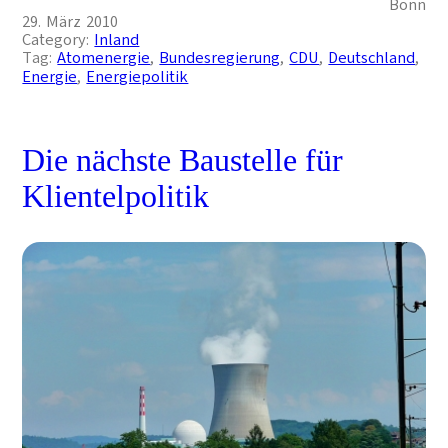
Bonn
29. März 2010
Category:
Inland
Tag:
Atomenergie
, 
Bundesregierung
, 
CDU
, 
Deutschland
, 
Energie
, 
Energiepolitik
Die nächste Baustelle für
Klientelpolitik