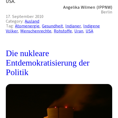
USA.
Angelika Wilmen (IPPNW)
Berlin
17. September 2010
Category:
Ausland
Tag:
Atomenergie
, 
Gesundheit
, 
Indianer
, 
Indigene
Völker
, 
Menschenrechte
, 
Rohstoffe
, 
Uran
, 
USA
Die nukleare
Entdemokratisierung der
Politik