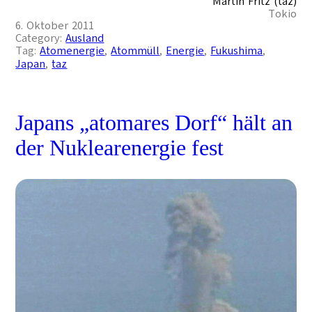
Martin Fritz (taz)
Tokio
6. Oktober 2011
Category:
Ausland
Tag:
Atomenergie
, 
Atommüll
, 
Energie
, 
Fukushima
, 
Japan
, 
taz
Japans „atomares Dorf“ hält an
der Nuklearenergie fest