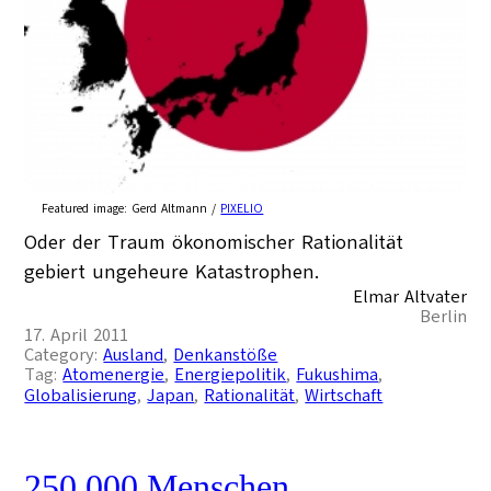
Featured image:
Gerd Altmann /
PIXELIO
Oder der Traum ökonomischer Rationalität
gebiert ungeheure Katastrophen.
Elmar Altvater
Berlin
17. April 2011
Category:
Ausland
, 
Denkanstöße
Tag:
Atomenergie
, 
Energiepolitik
, 
Fukushima
, 
Globalisierung
, 
Japan
, 
Rationalität
, 
Wirtschaft
250.000 Menschen