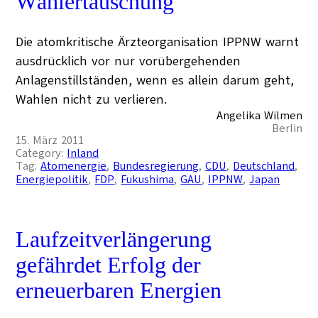
Wählertäuschung
Die atomkritische Ärzteorganisation IPPNW warnt
ausdrücklich vor nur vorübergehenden
Anlagenstillständen, wenn es allein darum geht,
Wahlen nicht zu verlieren.
Angelika Wilmen
Berlin
15. März 2011
Category:
Inland
Tag:
Atomenergie
, 
Bundesregierung
, 
CDU
, 
Deutschland
, 
Energiepolitik
, 
FDP
, 
Fukushima
, 
GAU
, 
IPPNW
, 
Japan
Laufzeitverlängerung
gefährdet Erfolg der
erneuerbaren Energien