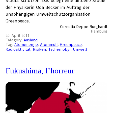
Staubs schützen. Das belegt eine aktuelle Studie
der Physikerin Oda Becker im Auftrag der
unabhängigen Umweltschutzorganisation
Greenpeace.
Cornelia Deppe-Burghardt
Hamburg
20. April 2011
Category:
Ausland
Tag:
Atomenergie
, 
Atommüll
, 
Greenpeace
, 
Radioaktivität
, 
Risiken
, 
Tschernobyl
, 
Umwelt
Fukushima, l’horreur