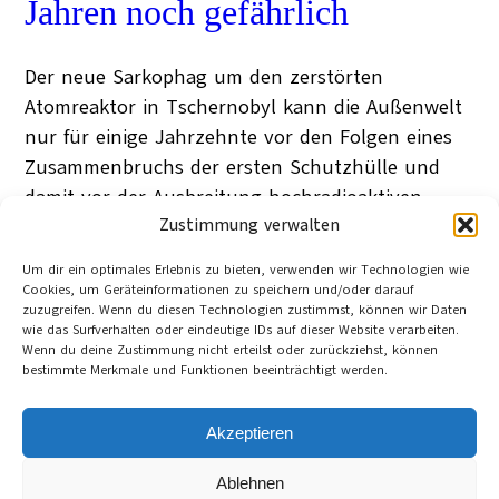
Jahren noch gefährlich
Der neue Sarkophag um den zerstörten
Atomreaktor in Tschernobyl kann die Außenwelt
nur für einige Jahrzehnte vor den Folgen eines
Zusammenbruchs der ersten Schutzhülle und
damit vor der Ausbreitung hochradioaktiven
Staubs schützen. Das belegt eine aktuelle Studie
Zustimmung verwalten
der Physikerin Oda Becker im Auftrag der
Um dir ein optimales Erlebnis zu bieten, verwenden wir Technologien wie
unabhängigen Umweltschutzorganisation
Cookies, um Geräteinformationen zu speichern und/oder darauf
zuzugreifen. Wenn du diesen Technologien zustimmst, können wir Daten
Greenpeace.
wie das Surfverhalten oder eindeutige IDs auf dieser Website verarbeiten.
Cornelia Deppe-Burghardt
Wenn du deine Zustimmung nicht erteilst oder zurückziehst, können
Hamburg
bestimmte Merkmale und Funktionen beeinträchtigt werden.
20. April 2011
Category:
Ausland
Tag:
Atomenergie
, 
Atommüll
, 
Greenpeace
, 
Akzeptieren
Radioaktivität
, 
Risiken
, 
Tschernobyl
, 
Umwelt
Ablehnen