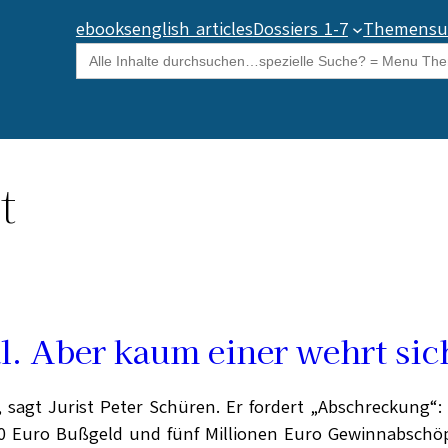
ebooks
english articles
Dossiers 1-7
Themensu
Search
for:
t
gal. Aber kaum einer wehrt sic
 sagt Jurist Peter Schüren. Er fordert „Abschreckung“: 
0 Euro Bußgeld und fünf Millionen Euro Gewinnabschöp