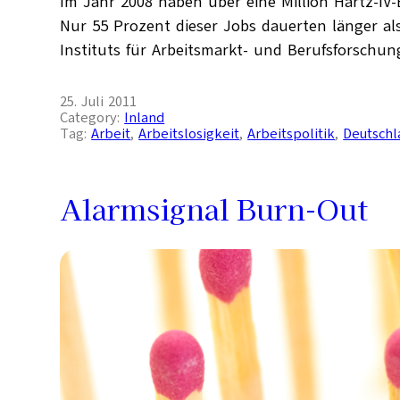
Im Jahr 2008 haben über eine Million Hartz-IV
Nur 55 Prozent dieser Jobs dauerten länger als
Instituts für Arbeitsmarkt- und Berufsforschung
25. Juli 2011
Category:
Inland
Tag:
Arbeit
, 
Arbeitslosigkeit
, 
Arbeitspolitik
, 
Deutschl
Alarmsignal Burn-Out