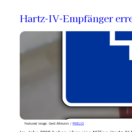
Hartz-IV-Empfänger erre
Featured image:
Gerd Altmann /
PIXELIO