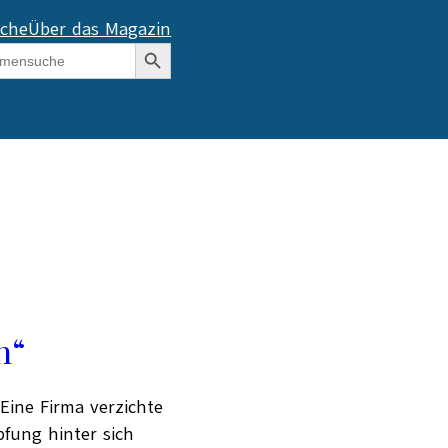
che
Über das Magazin
Search Button
h“
Eine Firma verzichte
fung hinter sich