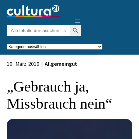
Zum
Inhalt
springen
Search Button
Search
for:
Kategorien
10. März 2010
|
Allgemeingut
„Gebrauch ja,
Missbrauch nein“