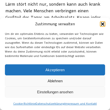
Lärm stört nicht nur, sondern kann auch krank
machen. Viele Menschen verbringen einen
Großteil des Tages am Arbeitsplatz. Knapp jeder
vierte Beschäftigte gibt an, häufig oder immer
Zustimmung verwalten
unter Lärm zu arbeiten. Belastet fühlt sich
Um dir ein optimales Erlebnis zu bieten, verwenden wir Technologien wie
dadurch jeder zweite Betroffene.
Cookies, um Geräteinformationen zu speichern und/oder darauf
Jörg Feldmann
zuzugreifen. Wenn du diesen Technologien zustimmst, können wir Daten
Dortmund
wie das Surfverhalten oder eindeutige IDs auf dieser Website verarbeiten.
4. Mai 2010
Wenn du deine Zustimmung nicht erteilst oder zurückziehst, können
Category:
Inland
bestimmte Merkmale und Funktionen beeinträchtigt werden.
Tag:
Arbeit
, 
Deutschland
, 
Gesundheit
, 
Industrie
, 
Lärm
, 
soziale Ungleichheit
Akzeptieren
Cookie-Richtlinie (EU)
Datenschutzerklärung
Ablehnen
Impressum und Kontakt
Einstellungen ansehen
©
Cultura21 International Webseite
Cookie-Richtlinie
Datenschutzerklärung
Impressum und Kontakt