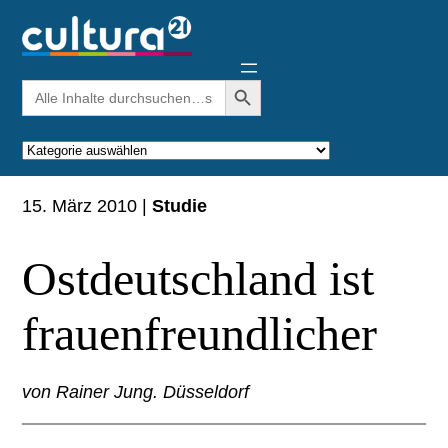
Zum
Inhalt
springen
Search Button
Search
for:
Kategorien
15. März 2010
|
Studie
Ostdeutschland ist
frauenfreundlicher
von Rainer Jung. Düsseldorf