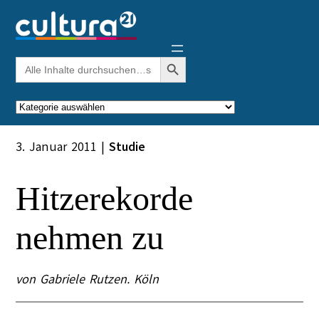
Zum
Inhalt
springen
Search Button
Search
for:
Kategorien
3. Januar 2011
|
Studie
Hitzerekorde
nehmen zu
von Gabriele Rutzen. Köln