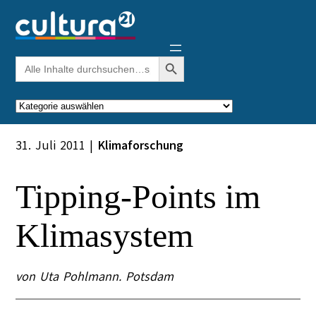
Zum
Inhalt
springen
Search Button
Search
for:
Kategorien
31. Juli 2011
|
Klimaforschung
Tipping-Points im
Klimasystem
von Uta Pohlmann. Potsdam