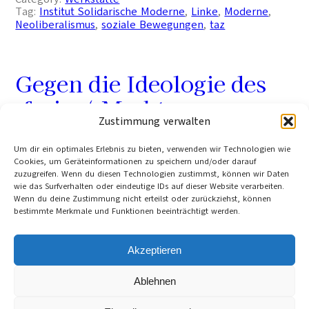
Tag:
Institut Solidarische Moderne
, 
Linke
, 
Moderne
, 
Neoliberalismus
, 
soziale Bewegungen
, 
taz
Gegen die Ideologie des
‚freien‘ Marktes
Zustimmung verwalten
Immer mehr Kritiker des Neoliberalismus melden
Um dir ein optimales Erlebnis zu bieten, verwenden wir Technologien wie
Cookies, um Geräteinformationen zu speichern und/oder darauf
sich zu Wort.
zuzugreifen. Wenn du diesen Technologien zustimmst, können wir Daten
Leif Allendorf
wie das Surfverhalten oder eindeutige IDs auf dieser Website verarbeiten.
Berlin
Wenn du deine Zustimmung nicht erteilst oder zurückziehst, können
2. November 2006
bestimmte Merkmale und Funktionen beeinträchtigt werden.
Category:
Global
, 
Denkanstöße
Tag:
Arbeit
, 
Attac
, 
Globalisierung
, 
Globalisierungskritik
, 
Hartz IV
, 
Ideologie
, 
Neoliberalismus
, 
soziale
Akzeptieren
Gerechtigkeit
, 
Wirtschaftspolitik
Ablehnen
Cookie-Richtlinie (EU)
Datenschutzerklärung