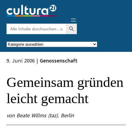
Zum
Inhalt
springen
Search Button
Search
for:
Kategorien
9. Juni 2006
|
Genossenschaft
Gemeinsam gründen
leicht gemacht
von Beate Willms (taz). Berlin