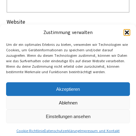
Website
Zustimmung verwalten
Um dir ein optimales Erlebnis zu bieten, verwenden wir Technologien wie
Cookies, um Geräteinformationen zu speichern und/oder darauf
zuzugreifen. Wenn du diesen Technologien zustimmst, können wir Daten
wie das Surfverhalten oder eindeutige IDs auf dieser Website verarbeiten.
Wenn du deine Zustimmung nicht erteilst oder zurückziehst, können
bestimmte Merkmale und Funktionen beeinträchtigt werden.
Akzeptieren
Ablehnen
Cookie-Richtlinie (EU)
Datenschutzerklärung
Einstellungen ansehen
Impressum und Kontakt
©
Cultura21 International Webseite
Cookie-Richtlinie
Datenschutzerklärung
Impressum und Kontakt