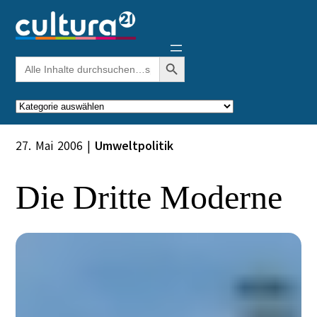
Zum
Inhalt
springen
Search Button
Search
for:
Kategorien
27. Mai 2006
|
Umweltpolitik
Die Dritte Moderne