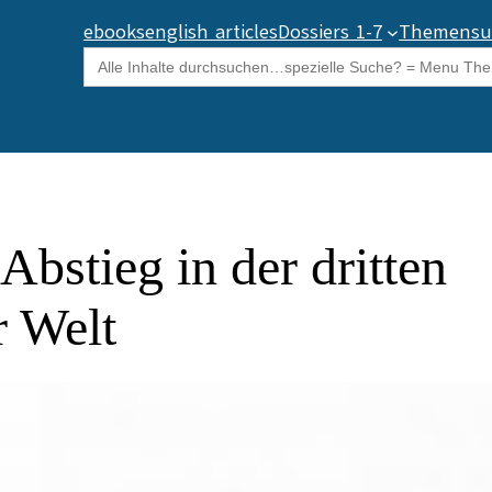
ebooks
english articles
Dossiers 1-7
Themensu
Search
for:
Abstieg in der dritten
r Welt