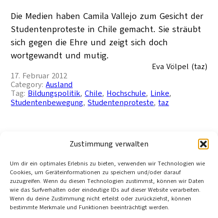
Die Medien haben Camila Vallejo zum Gesicht der
Studentenproteste in Chile gemacht. Sie sträubt
sich gegen die Ehre und zeigt sich doch
wortgewandt und mutig.
Eva Völpel (taz)
17. Februar 2012
Category:
Ausland
Tag:
Bildungspolitik
, 
Chile
, 
Hochschule
, 
Linke
, 
Studentenbewegung
, 
Studentenproteste
, 
taz
Experimente mit der Freiheit
Zustimmung verwalten
Um dir ein optimales Erlebnis zu bieten, verwenden wir Technologien wie
Tage der Landkommune: Gleich zwei Filme über
Cookies, um Geräteinformationen zu speichern und/oder darauf
zuzugreifen. Wenn du diesen Technologien zustimmst, können wir Daten
die wilden Siebziger kommen jetzt in die Kinos.
wie das Surfverhalten oder eindeutige IDs auf dieser Website verarbeiten.
Cristina Nord (taz)
Wenn du deine Zustimmung nicht erteilst oder zurückziehst, können
Berlin
bestimmte Merkmale und Funktionen beeinträchtigt werden.
4. August 2011