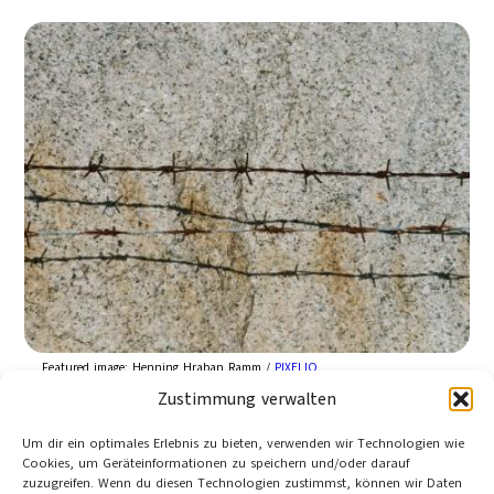
Featured image:
Henning Hraban Ramm /
PIXELIO
Zustimmung verwalten
Drei Offizieren droht eine Anzeige wegen
Kriegsverbrechen. Videos zeigen, wie sie irakische
Um dir ein optimales Erlebnis zu bieten, verwenden wir Technologien wie
Gefangene foltern. Mit Methoden, die sie in der
Cookies, um Geräteinformationen zu speichern und/oder darauf
zuzugreifen. Wenn du diesen Technologien zustimmst, können wir Daten
Ausbildung gelernt hatten.