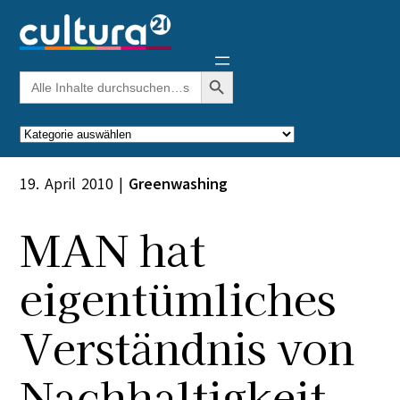
Zum
Inhalt
springen
Search Button
Search
for:
Kategorien
19. April 2010
|
Greenwashing
MAN hat
eigentümliches
Verständnis von
Nachhaltigkeit