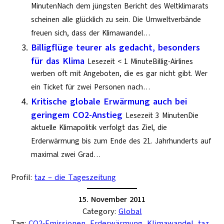
MinutenNach dem jüngsten Bericht des Weltklimarats
scheinen alle glücklich zu sein. Die Umweltverbände
freuen sich, dass der Klimawandel…
Billigflüge teurer als gedacht, besonders
für das Klima
Lesezeit < 1 MinuteBillig-Airlines
werben oft mit Angeboten, die es gar nicht gibt. Wer
ein Ticket für zwei Personen nach…
Kritische globale Erwärmung auch bei
geringem CO2-Anstieg
Lesezeit 3 MinutenDie
aktuelle Klimapolitik verfolgt das Ziel, die
Erderwärmung bis zum Ende des 21. Jahrhunderts auf
maximal zwei Grad…
Profil:
taz – die Tageszeitung
15. November 2011
Category:
Global
Tag:
CO2-Emissionen
, 
Erderwärmung
, 
Klimawandel
, 
taz
, 