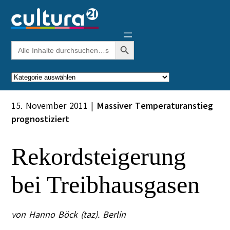
Zum
Inhalt
springen
Search Button
Search
for:
Kategorien
15. November 2011
|
Massiver Temperaturanstieg
prognostiziert
Rekordsteigerung
bei Treibhausgasen
von Hanno Böck (taz). Berlin