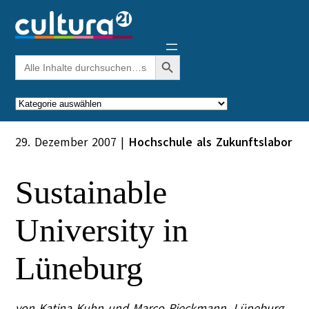
Zum
Inhalt
springen
Search Button
Search
for:
Kategorien
29. Dezember 2007
|
Hochschule als Zukunftslabor
Sustainable
University in
Lüneburg
von Katina Kuhn und Marco Rieckmann. Lüneburg