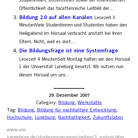
Studierenden, DozentInnen sowie der interessierten
Öffentlichkeit das facettenreiche Leitbild der…
Bildung 2.0 auf allen Kanälen
Lesezeit 3
MinutenViele Studentinnen und Studenten haben den
Heiligabend im Hörsaal verbracht anstatt bei ihren
Eltern. Nicht, weil es dort…
Die Bildungsfrage ist eine Systemfrage
Lesezeit 4 MinutenSeit Montag halten wir den Hörsaal
1 der Universität Lüneburg besetzt. Wir nutzen nun
diesen Hörsaal um uns…
29. Dezember 2007
Category:
Bildung
, 
Werkstätte
Tag:
Bildung
, 
Bildung für nachhaltige Entwicklung
, 
Hochschule
, 
Lüneburg
, 
Nachhaltigkeit
, 
Zukunftslabor
www.uni-
lueneburg.de/studienprogramm/seiten/3_sustuni.htm.