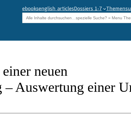
ebooks
english articles
Dossiers 1-7
Themensu
Search
for:
 einer neuen
 – Auswertung einer U