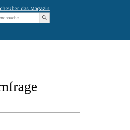
che
Über das Magazin
Search Button
mfrage