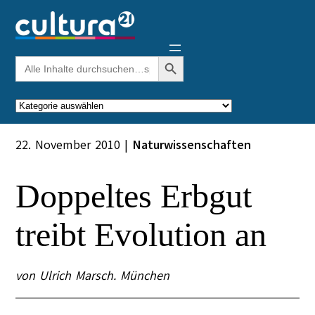
Zum
Inhalt
springen
Search Button
Search
for:
Kategorien
22. November 2010
|
Naturwissenschaften
Doppeltes Erbgut
treibt Evolution an
von Ulrich Marsch. München