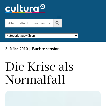
Zum
Inhalt
springen
Search Button
Search
for:
Kategorien
3. März 2010
|
Buchrezension
Die Krise als
Normalfall