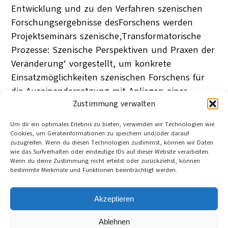
Entwicklung und zu den Verfahren szenischen
Forschungsergebnisse desForschens werden
Projektseminars szenische‚Transformatorische
Prozesse: Szenische Perspektiven und Praxen der
Veränderung‘ vorgestellt, um konkrete
Einsatzmöglichkeiten szenischen Forschens für
die Auseinandersetzung mit Anliegen einer
nachhaltigen Entwicklung aufzuzeigen.
Zustimmung verwalten
Szenisches Forschen stellt dabei als künstlerisch-
Um dir ein optimales Erlebnis zu bieten, verwenden wir Technologien wie
kulturelle Strategie den methodischen Zugriff auf
Cookies, um Geräteinformationen zu speichern und/oder darauf
zuzugreifen. Wenn du diesen Technologien zustimmst, können wir Daten
das Untersuchungsfeld Nachhaltigkeit dar.
wie das Surfverhalten oder eindeutige IDs auf dieser Website verarbeiten.
Julia Weitzel (Hrsg.)
Wenn du deine Zustimmung nicht erteilst oder zurückziehst, können
Lüneburg
bestimmte Merkmale und Funktionen beeinträchtigt werden.
25. Februar 2014
Category:
eBooks. Reihe zur Kultur und Nachhaltigkeit
Tag:
kulturelle Bildung
, 
Kunst
, 
Nachhaltigkeit
, 
Akzeptieren
Szenisches Spiel
Ablehnen