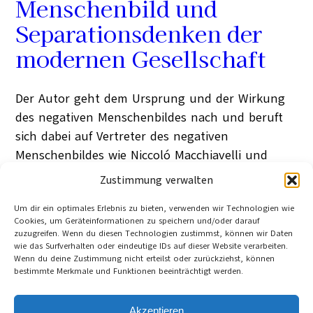
Menschenbild und
Separationsdenken der
modernen Gesellschaft
Der Autor geht dem Ursprung und der Wirkung
des negativen Menschenbildes nach und beruft
sich dabei auf Vertreter des negativen
Menschenbildes wie Niccoló Macchiavelli und
Thomas Hobbes.
Zustimmung verwalten
Darüber hinaus wird das Separationsdenken der
Um dir ein optimales Erlebnis zu bieten, verwenden wir Technologien wie
modernen Gesellschaft untersucht.
Cookies, um Geräteinformationen zu speichern und/oder darauf
Davide Brocchi
zuzugreifen. Wenn du diesen Technologien zustimmst, können wir Daten
Köln
wie das Surfverhalten oder eindeutige IDs auf dieser Website verarbeiten.
16. Dezember 2011
Wenn du deine Zustimmung nicht erteilst oder zurückziehst, können
Category:
eBooks. Reihe zur Kultur und Nachhaltigkeit
bestimmte Merkmale und Funktionen beeinträchtigt werden.
Tag:
Descartes René
, 
Gemeinschaft
, 
Hobbes Thomas
, 
Kulturwissenschaften
, 
Menschenbild
, 
Nachhaltigkeit
, 
Ostrom Elinor
, 
Philosophie
, 
Separationsdenken
, 
Akzeptieren