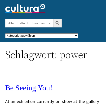
Zum
Inhalt
springen
Search Button
Search
for:
Kategorien
Schlagwort:
power
Be Seeing You!
At an exhibition currently on show at the gallery