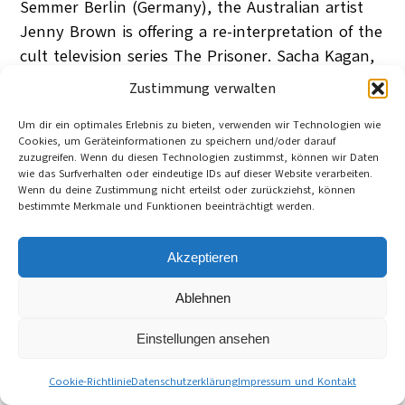
Semmer Berlin (Germany), the Australian artist
Jenny Brown is offering a re-interpretation of the
cult television series The Prisoner. Sacha Kagan,
who collaborated with Jenny on one of the
Zustimmung verwalten
works on show, further discusses here how the
Um dir ein optimales Erlebnis zu bieten, verwenden wir Technologien wie
TV series critiques the illusions of ‘freedom’ as
Cookies, um Geräteinformationen zu speichern und/oder darauf
emancipation from attachments.
zuzugreifen. Wenn du diesen Technologien zustimmst, können wir Daten
Sacha Kagan
wie das Surfverhalten oder eindeutige IDs auf dieser Website verarbeiten.
Lüneburg (D)
Wenn du deine Zustimmung nicht erteilst oder zurückziehst, können
16. April 2013
bestimmte Merkmale und Funktionen beeinträchtigt werden.
Category:
English articles
Tag:
emancipation
, 
freedom
, 
governmentality
, 
power
, 
social change
Akzeptieren
Ablehnen
Cookie-Richtlinie (EU)
Datenschutzerklärung
Impressum und Kontakt
Einstellungen ansehen
©
Cultura21 International Webseite
Cookie-Richtlinie
Datenschutzerklärung
Impressum und Kontakt