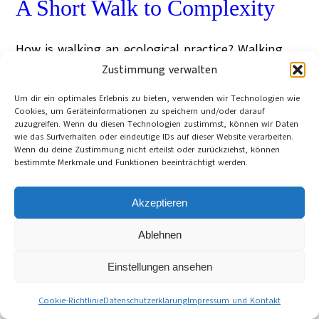
A Short Walk to Complexity
How is walking an ecological practice? Walking
can make us perceptive and open us up to an
Zustimmung verwalten
ecopraxis, attentive to the complex patterns of
Um dir ein optimales Erlebnis zu bieten, verwenden wir Technologien wie
life.
Cookies, um Geräteinformationen zu speichern und/oder darauf
David Haley
zuzugreifen. Wenn du diesen Technologien zustimmst, können wir Daten
Manchester (UK)
wie das Surfverhalten oder eindeutige IDs auf dieser Website verarbeiten.
15. Juli 2010
Wenn du deine Zustimmung nicht erteilst oder zurückziehst, können
Category:
English articles
bestimmte Merkmale und Funktionen beeinträchtigt werden.
Tag:
Cultura21
, 
Komplexität
, 
Kunst
, 
Kunsttheorie
, 
Ökologie
Akzeptieren
Cookie-Richtlinie (EU)
Datenschutzerklärung
Ablehnen
Impressum und Kontakt
Einstellungen ansehen
©
Cultura21 International Webseite
Cookie-Richtlinie
Datenschutzerklärung
Impressum und Kontakt