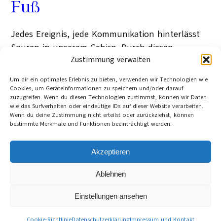
Fuß
Jedes Ereignis, jede Kommunikation hinterlässt
Spuren in unserem Gehirn. Durch diesen
Nachweis hat der Hirnforscher Eric Kandel
Zustimmung verwalten
mitgeholfen, die Lehren der Psychoanalyse
Um dir ein optimales Erlebnis zu bieten, verwenden wir Technologien wie
physiologisch zu fundieren. Eine Begegnung mit
Cookies, um Geräteinformationen zu speichern und/oder darauf
zuzugreifen. Wenn du diesen Technologien zustimmst, können wir Daten
dem Medizinnobelpreisträger.
wie das Surfverhalten oder eindeutige IDs auf dieser Website verarbeiten.
Jan Feddersen (taz)
Wenn du deine Zustimmung nicht erteilst oder zurückziehst, können
Berlin
bestimmte Merkmale und Funktionen beeinträchtigt werden.
1. Juli 2006
Category:
Wissen
Tag:
Freud Sigmund
, 
Kandel Eric
, 
Neurowissenschaften
, 
Akzeptieren
Psychoanalyse
, 
Psychologie
, 
taz
Ablehnen
Cookie-Richtlinie (EU)
Datenschutzerklärung
Einstellungen ansehen
Impressum und Kontakt
©
Cultura21 International Webseite
Cookie-Richtlinie
Datenschutzerklärung
Impressum und Kontakt