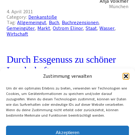
Anja Volkmer
München
4. April 2011
Category:
Denkanstöße
Tag:
Allgemeingut
, 
Buch
, 
Buchrezensionen
, 
Gemeingüter
, 
Markt
, 
Ostrom Elinor
, 
Staat
, 
Wasser
, 
Wirtschaft
Durch Essgenuss zu schöner
Landschaft
Zustimmung verwalten
Ein neues Buch zeigt den Zusammenhang
Um dir ein optimales Erlebnis zu bieten, verwenden wir Technologien wie
Cookies, um Geräteinformationen zu speichern und/oder darauf
zwischen landwirtschaftlicher Produktion,
zuzugreifen. Wenn du diesen Technologien zustimmst, können wir Daten
Ernährungskultur und der Attraktivität von
wie das Surfverhalten oder eindeutige IDs auf dieser Website verarbeiten.
Wenn du deine Zustimmung nicht erteilst oder zurückziehst, können
Kulturlandschaften.
bestimmte Merkmale und Funktionen beeinträchtigt werden.
Redaktion
30. März 2011
Category:
Leben
Akzeptieren