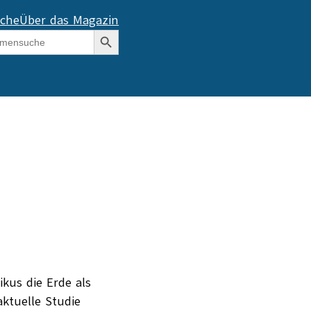
che
Über das Magazin
Search Button
kus die Erde als
ktuelle Studie