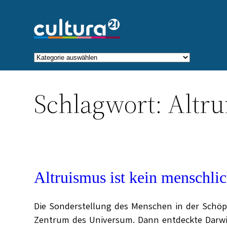
Zum
Inhalt
springen
Kategorien
Schlagwort:
Altr
Altruismus ist kein menschl
Die Sonderstellung des Menschen in der Schöp
Zentrum des Universum. Dann entdeckte Darwin