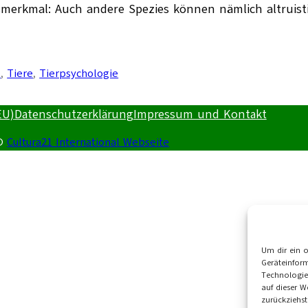
gsmerkmal: Auch andere Spezies können nämlich altruisti
e
, 
Tiere
, 
Tierpsychologie
EU)
Datenschutzerklärung
Impressum und Kontakt
©
Cultura21 International Webseite
Um dir ein 
Geräteinfor
Technologie
auf dieser W
zurückziehs