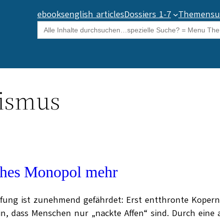
ebooks
english articles
Dossiers 1-7
Themensu
Search
for:
uismus
iches Monopol mehr
fung ist zunehmend gefährdet: Erst entthronte Koperni
, dass Menschen nur „nackte Affen“ sind. Durch eine a