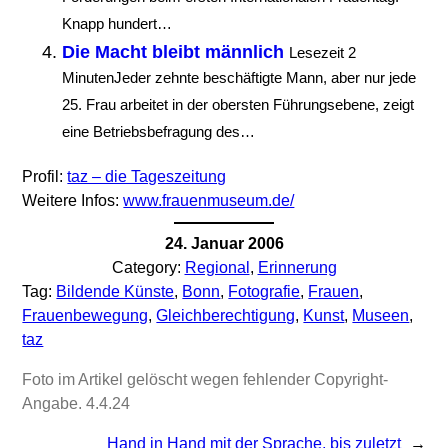
Knapp hundert…
Die Macht bleibt männlich
Lesezeit 2
MinutenJeder zehnte beschäftigte Mann, aber nur jede
25. Frau arbeitet in der obersten Führungsebene, zeigt
eine Betriebsbefragung des…
Profil:
taz – die Tageszeitung
Weitere Infos:
www.frauenmuseum.de/
24. Januar 2006
Category:
Regional
, 
Erinnerung
Tag:
Bildende Künste
, 
Bonn
, 
Fotografie
, 
Frauen
, 
Frauenbewegung
, 
Gleichberechtigung
, 
Kunst
, 
Museen
, 
taz
Foto im Artikel gelöscht wegen fehlender Copyright-
Angabe. 4.4.24
Hand in Hand mit der Sprache, bis zuletzt
→