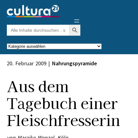
Zum
Inhalt
springen
Search Button
Search
for:
Kategorien
20. Februar 2009
|
Nahrungspyramide
Aus dem
Tagebuch einer
Fleischfresserin
von Maraike Wenzel. Köln